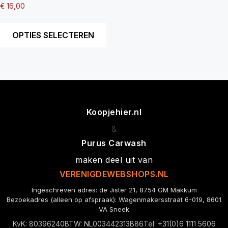
Gewaardeerd
€
16,00
5.00
uit 5
OPTIES SELECTEREN
Koopjehier.nl
&
Purus Carwash
maken deel uit van
VERENIGDEWEBSHOPS.NL
Ingeschreven adres: de Jister 21, 8754 GM Makkum
Bezoekadres (alleen op afspraak): Wagenmakersstraat 6-019, 8601
VA Sneek
KvK: 80396240
BTW: NL003442313B86
Tel: +31(0)6 1111 5606